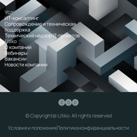
Услуги
ИТ-консалтинг
Сопровождение и техническая
поддержка
Технический надзор IT-проектов
Litiko
О компании
Вебинары
Вакансии
Новости компании
© Copyright@ Litiko. All rights reserved
Условия и положения
Политика конфиденциальности