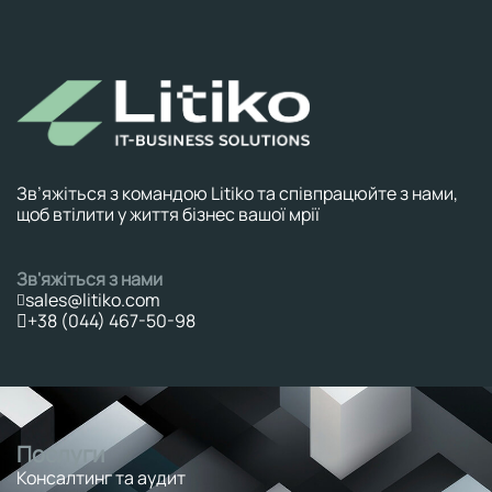
Зв’яжіться з командою Litiko та співпрацюйте з нами,
щоб втілити у життя бізнес вашої мрії
Зв'яжіться з нами
sales@litiko.com
+38 (044) 467-50-98
Послуги
Консалтинг та аудит