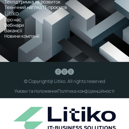
Техпідтримка та розвиток
Технічний нагляд ІТ-проєктів
Litiko
Про нас
Вебінари
Вакансії
Новини компанії
© Copyright@ Litiko. All rights reserved
Умови та положення
Політика конфіденційності