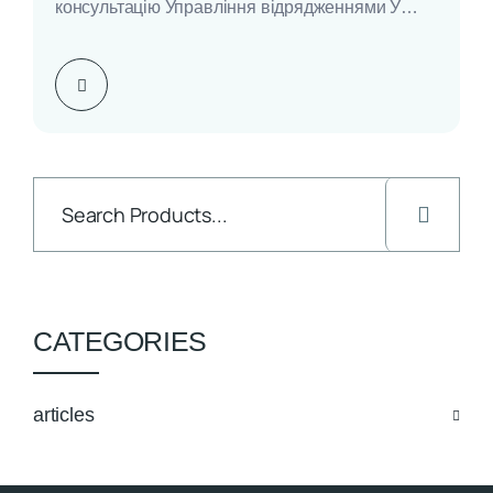
консультацію Управління відрядженнями У
господарській діяльності майже кожного
підприємства час від часу виникає…
CATEGORIES
articles