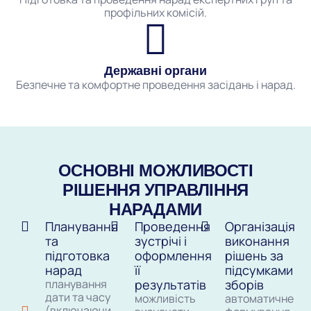
профільних комісій.
Державні органи
Безпечне та комфортне проведення засідань і нарад.
ОСНОВНІ МОЖЛИВОСТІ
РІШЕННЯ УПРАВЛІННЯ
НАРАДАМИ
Планування
Проведення
Організація
та
зустрічі і
виконання
підготовка
оформлення
рішень за
нарад
її
підсумками
планування
результатів
зборів
дати та часу
можливість
автоматичне
(включаючи