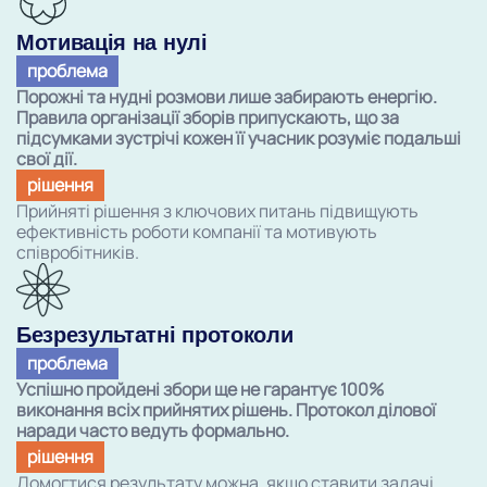
Мотивація на нулі
проблема
Порожні та нудні розмови лише забирають енергію.
Правила організації зборів припускають, що за
підсумками зустрічі кожен її учасник розуміє подальші
свої дії.
рішення
Прийняті рішення з ключових питань підвищують
ефективність роботи компанії та мотивують
співробітників.
Безрезультатні протоколи
проблема
Успішно пройдені збори ще не гарантує 100%
виконання всіх прийнятих рішень. Протокол ділової
наради часто ведуть формально.
рішення
Домогтися результату можна, якщо ставити задачі