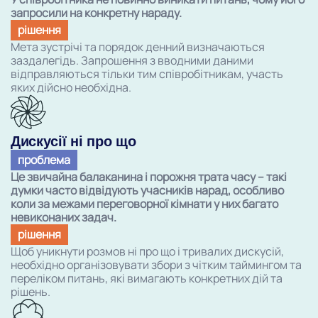
запросили на конкретну нараду.
рішення
Мета зустрічі та порядок денний визначаються
заздалегідь. Запрошення з вводними даними
відправляються тільки тим співробітникам, участь
яких дійсно необхідна.
Дискусії ні про що
проблема
Це звичайна балаканина і порожня трата часу – такі
думки часто відвідують учасників нарад, особливо
коли за межами переговорної кімнати у них багато
невиконаних задач.
рішення
Щоб уникнути розмов ні про що і тривалих дискусій,
необхідно організовувати збори з чітким таймингом та
переліком питань, які вимагають конкретних дій та
рішень.