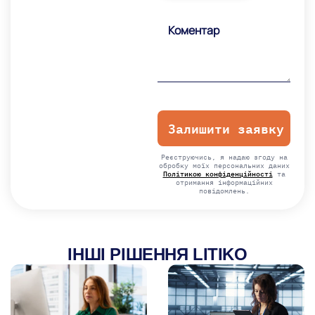
Please
leave
this
field
empty.
Реєструючись, я надаю згоду на
обробку моїх персональних даних
Політикою конфіденційності
та
отримання інформаційних
повідомлень.
ІНШІ РІШЕННЯ LITIKO