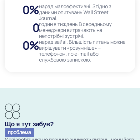
0
%
нарад малоефективні. Згідно з
даними опитувань Wall Street
Journal.
0
годин в тиждень В середньому
менеджери витрачають на
непотрібні зустрічі.
0
%
нарад зайві. Більшість питань можна
вирішувати «розумніше» –
телефоном, по e-mail або
службовою запискою.
Що я тут забув?
проблема
У співробітника не повинно виникати питань, чому його