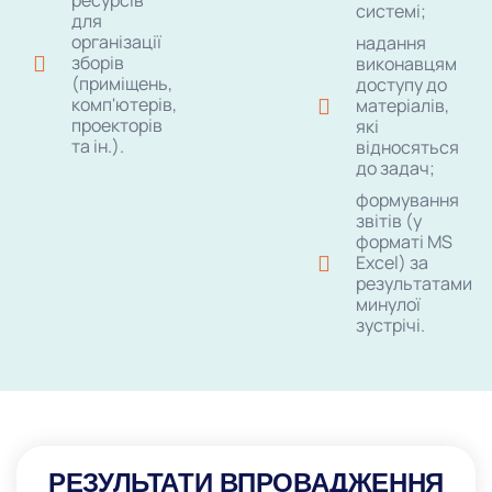
ресурсів
системі;
для
організації
надання
зборів
виконавцям
(приміщень,
доступу до
комп'ютерів,
матеріалів,
проекторів
які
та ін.).
відносяться
до задач;
формування
звітів (у
форматі MS
Excel) за
результатами
минулої
зустрічі.
РЕЗУЛЬТАТИ ВПРОВАДЖЕННЯ