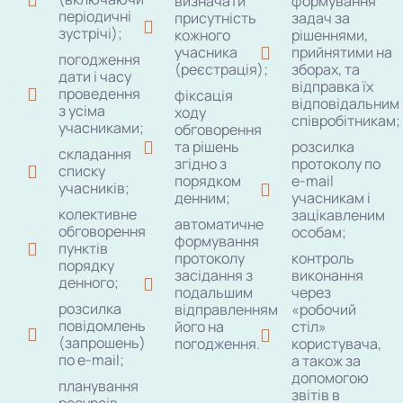
визначати
формування
періодичні
присутність
задач за
зустрічі);
кожного
рішеннями,
учасника
прийнятими на
погодження
(реєстрація);
зборах, та
дати і часу
відправка їх
проведення
фіксація
відповідальним
з усіма
ходу
співробітникам;
учасниками;
обговорення
та рішень
розсилка
складання
згідно з
протоколу по
списку
порядком
e-mail
учасників;
денним;
учасникам і
колективне
зацікавленим
автоматичне
обговорення
особам;
формування
пунктів
протоколу
контроль
порядку
засідання з
виконання
денного;
подальшим
через
розсилка
відправленням
«робочий
повідомлень
його на
стіл»
(запрошень)
погодження.
користувача,
по e-mail;
а також за
допомогою
планування
звітів в