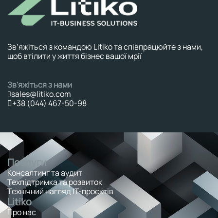
Зв’яжіться з командою Litiko та співпрацюйте з нами,
щоб втілити у життя бізнес вашої мрії
Зв'яжіться з нами
sales@litiko.com
+38 (044) 467-50-98
Послуги
Консалтинг та аудит
Техпідтримка та розвиток
Технічний нагляд ІТ-проєктів
Litiko
Про нас