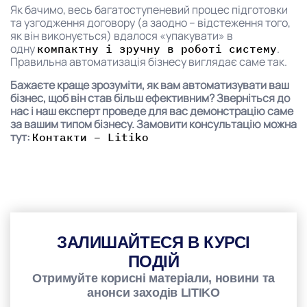
Як бачимо, весь багатоступеневий процес підготовки
та узгодження договору (а заодно – відстеження того,
як він виконується) вдалося «упакувати» в
одну
.
компактну і зручну в роботі систему
Правильна автоматизація бізнесу виглядає саме так.
Бажаєте краще зрозуміти, як вам автоматизувати ваш
бізнес, щоб він став більш ефективним? Зверніться до
нас і наш експерт проведе для вас демонстрацію саме
за вашим типом бізнесу. Замовити консультацію можна
тут:
Контакти – Litiko
ЗАЛИШАЙТЕСЯ В КУРСІ
ПОДІЙ
Отримуйте корисні матеріали, новини та
анонси заходів LITIKO