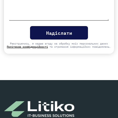
Please
leave
this
field
empty.
Реєструючись, я надаю згоду на обробку моїх персональних даних
Політикою конфіденційності
та отримання інформаційних повідомлень.