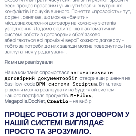
весь процес прозорим і уникнути безлічі внутрішніх
конфліктів і пошуків винного. Поняття «прозорість» тут,
до речі, означає, що можна «бачити»
місцезнаходження договору на кожному з етапів
узгодження. Додамо сюди те, що в автоматичній
системі роботи з договорами обов’язково
зберігаються всі проміжні версії кожного договору –
тобто за потреби до них завжди можна повернутись і не
заплутатися у редагуванні.
Як ми це реалізували
Наша компанія спромоглася
автоматизувати
, створивши рішення на
договірний документообіг
базі low-code
. Втім, таке
BPM системи Scriptum
рішення можна реалізувати на будь-якій системі
нашого портфеля продуктів:
,
M-Files
Megapolis.DocNet
,
– на вибір.
Creatio
ПРОЦЕС РОБОТИ З ДОГОВОРОМ У
НАШІЙ СИСТЕМІ ВИГЛЯДАЄ
ПРОСТО ТА ЗРОЗУМІЛО.