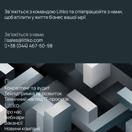
Зв’яжіться з командою Litiko та співпрацюйте з нами,
щоб втілити у життя бізнес вашої мрії
Зв'яжіться з нами
sales@litiko.com
+38 (044) 467-50-98
Послуги
Консалтинг та аудит
Техпідтримка та розвиток
Технічний нагляд ІТ-проєктів
Litiko
Про нас
Вебінари
Вакансії
Новини компанії