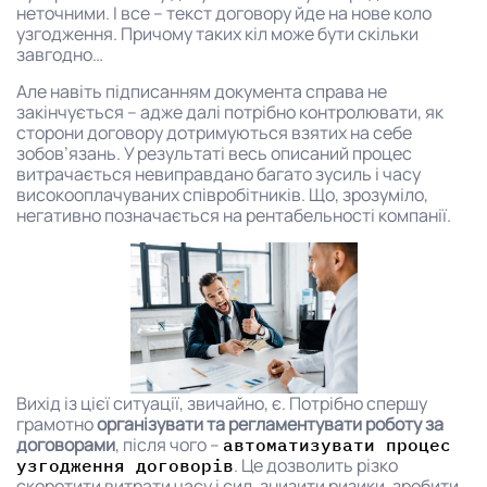
неточними. І все – текст договору йде на нове коло
узгодження. Причому таких кіл може бути скільки
завгодно…
Але навіть підписанням документа справа не
закінчується – адже далі потрібно контролювати, як
сторони договору дотримуються взятих на себе
зобов’язань. У результаті весь описаний процес
витрачається невиправдано багато зусиль і часу
високооплачуваних співробітників. Що, зрозуміло,
негативно позначається на рентабельності компанії.
Вихід із цієї ситуації, звичайно, є. Потрібно спершу
грамотно
організувати та регламентувати роботу за
договорами
, після чого –
автоматизувати процес
. Це дозволить різко
узгодження договорів
скоротити витрати часу і сил, знизити ризики, зробити