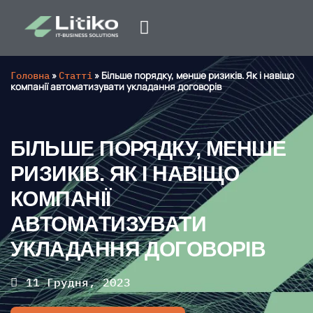
Головна
»
Статті
»
Більше порядку, менше ризиків. Як і навіщо
компанії автоматизувати укладання договорів
БІЛЬШЕ ПОРЯДКУ, МЕНШЕ
РИЗИКІВ. ЯК І НАВІЩО
КОМПАНІЇ
АВТОМАТИЗУВАТИ
УКЛАДАННЯ ДОГОВОРІВ
11 Грудня, 2023