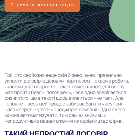
Отримати консультацію
Той, хто серйозно веде свій бізнес, знає: правильно
укласти договір із діловим партнером – окрема робота,
і часом дуже непроста. Текст комерційного договору
має пройти безліч погоджень, і все одно зберігається
ризик того, що в тексті щось виявиться «не так». Але
головне – весь цей процес забирає багато часу і сил,
насамперед – у топ-менеджерів компанії. Однак його
можна автоматизувати, тим самим знизивши
непродуктивне навантаження на керівництво фірми.
ТАКИЙ НЕПРОСТИЙ ДОГОВІР