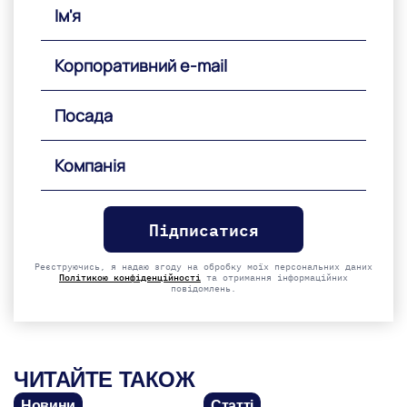
Please
leave
this
field
empty.
Реєструючись, я надаю згоду на обробку моїх персональних даних
Політикою конфіденційності
та отримання інформаційних
повідомлень.
ЧИТАЙТЕ ТАКОЖ
Новини
Статті