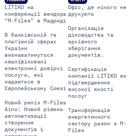
LITIKO на
Офіс, де нічого не
конференції вендора
друкують
“M-Files” в Мадриді
Організація
В банківській та
діловодства та
платіжній сферах
архівного
України
зберігання
визнаватимуться
документів.
кваліфіковані
електронні довірчі
Сертифікація
послуги, які
компанії LITIKO як
надаються в
підтвердження
Європейському Союзі
високої якості
послуг
Новий реліз M-Files
Aino: Новий рівень
Трансформація
автоматизації
енергетичного
створення
сектору разом з M-
документів і
Files
заповнення