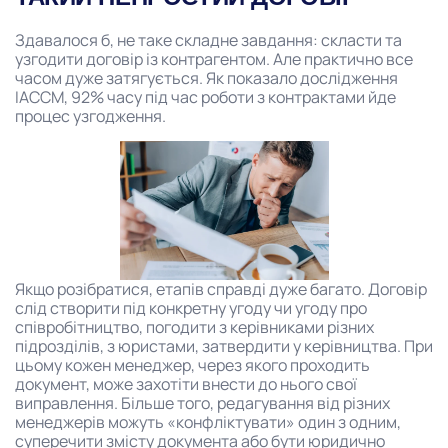
Здавалося б, не таке складне завдання: скласти та
узгодити договір із контрагентом. Але практично все
часом дуже затягується. Як показало дослідження
IACCM, 92% часу під час роботи з контрактами йде
процес узгодження.
Якщо розібратися, етапів справді дуже багато. Договір
слід створити під конкретну угоду чи угоду про
співробітництво, погодити з керівниками різних
підрозділів, з юристами, затвердити у керівництва. При
цьому кожен менеджер, через якого проходить
документ, може захотіти внести до нього свої
виправлення. Більше того, редагування від різних
менеджерів можуть «конфліктувати» один з одним,
суперечити змісту документа або бути юридично