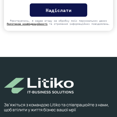
Please
leave
this
field
empty.
Реєструючись, я надаю згоду на обробку моїх персональних даних
Політикою конфіденційності
та отримання інформаційних повідомлень.
Зв’яжіться з командою Litiko та співпрацюйте з нами,
щоб втілити у життя бізнес вашої мрії