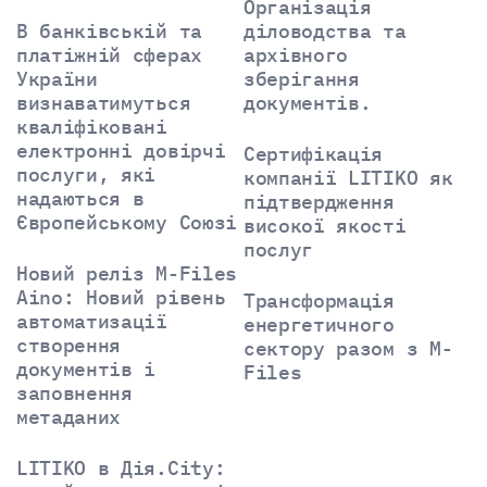
Організація
В банківській та
діловодства та
платіжній сферах
архівного
України
зберігання
визнаватимуться
документів.
кваліфіковані
електронні довірчі
Сертифікація
послуги, які
компанії LITIKO як
надаються в
підтвердження
Європейському Союзі
високої якості
послуг
Новий реліз M-Files
Aino: Новий рівень
Трансформація
автоматизації
енергетичного
створення
сектору разом з M-
документів і
Files
заповнення
метаданих
LITIKO в Дія.City: