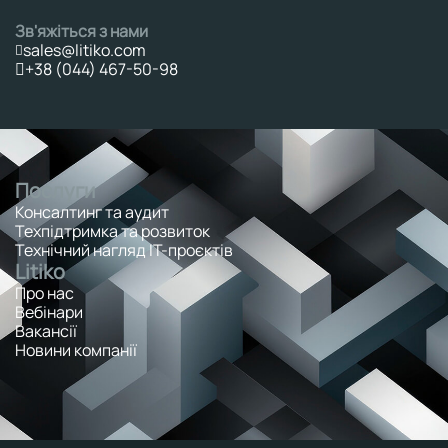
Зв'яжіться з нами
sales@litiko.com
+38 (044) 467-50-98
Послуги
Консалтинг та аудит
Техпідтримка та розвиток
Технічний нагляд ІТ-проєктів
Litiko
Про нас
Вебінари
Вакансії
Новини компанії