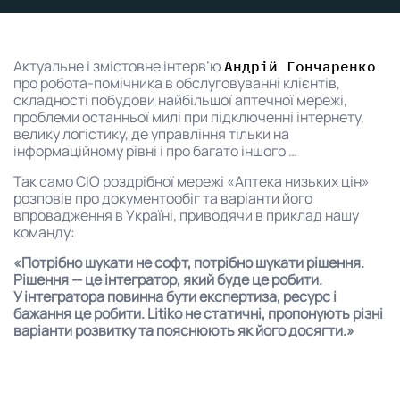
Актуальне і змістовне інтерв’ю
Андрій Гончаренко
про робота-помічника в обслуговуванні клієнтів,
складності побудови найбільшої аптечної мережі,
проблеми останньої милі при підключенні інтернету,
велику логістику, де управління тільки на
інформаційному рівні і про багато іншого …
Так само CIO роздрібної мережі «Аптека низьких цін»
розповів про документообіг та варіанти його
впровадження в Україні, приводячи в приклад нашу
команду:
«Потрібно шукати не софт, потрібно шукати рішення.
Рішення — це інтегратор, який буде це робити.
У інтегратора повинна бути експертиза, ресурс і
бажання це робити. Litiko не статичні, пропонують різні
варіанти розвитку та пояснюють як його досягти.»