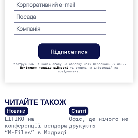
Please
leave
this
field
empty.
Реєструючись, я надаю згоду на обробку моїх персональних даних
Політикою конфіденційності
та отримання інформаційних
повідомлень.
ЧИТАЙТЕ ТАКОЖ
Новини
Статті
LITIKO на
Офіс, де нічого не
конференції вендора
друкують
“M-Files” в Мадриді