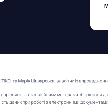
М
LITIKO,
та Марія Шаварська
, аналітик із впроваджен
у порівнянні з традиційними методами зберігання д
ність даних при роботі з електронними документами