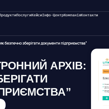
Продукти
Послуги
Кейси
Інфо-Центр
Компанія
Контакти
 як безпечно зберігати документи підприємства”
ТРОННИЙ АРХІВ:
БЕРІГАТИ
ДПРИЄМСТВА”