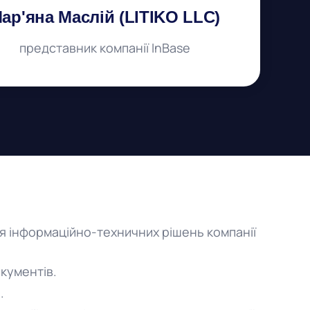
ар'яна Маслій (LITIKO LLC)
представник компанії InBase
ня інформаційно-техничних рішень компанії
окументів.
.