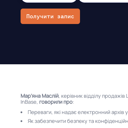
Получити запис
Мар’яна Маслій
, керівник відділу продажів 
InBase,
говорили про
:
Переваги, які надає електронний архів 
Як забезпечити безпеку та конфіденцій