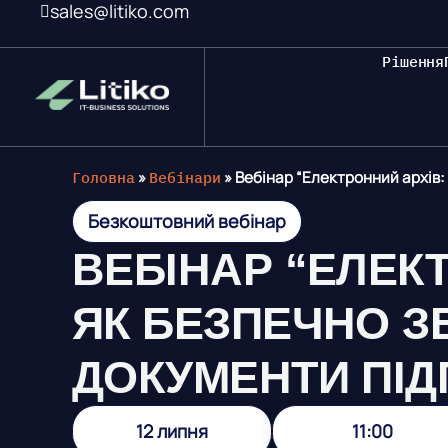
sales@litiko.com
Рішення
Головна
»
Вебінари
»
Вебінар “Електронний архів:
Безкоштовний вебінар
ВЕБІНАР “ЕЛЕК
ЯК БЕЗПЕЧНО З
ДОКУМЕНТИ ПІ
12 липня
11:00