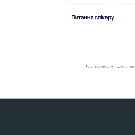
Please
leave
this
field
Реєструючись, я надаю згод
empty.