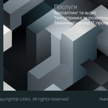
Послуги
Консалтинг та аудит
Техпідтримка та розвиток
Технічний нагляд ІТ-проєк
pyright@ Litiko. All rights reserved
Умо