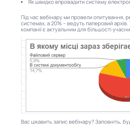
Як швидко впровадити систему електронн
Під час вебінару ми провели опитування, р
системах, а 20% – ведуть паперовий архів. 
компанії є актуальним для більшості учасни
Вас цікавить запис вебінару? Заповніть, б