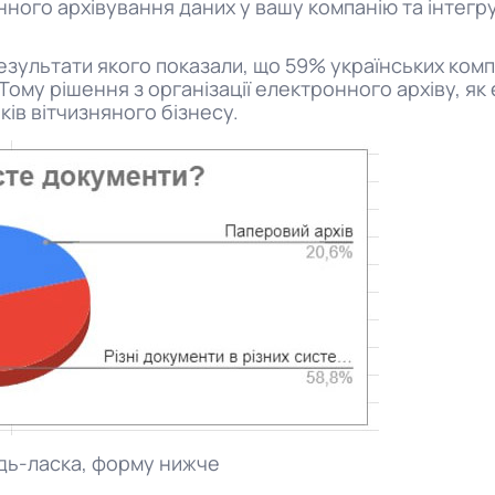
ого архівування даних у вашу компанію та інтегрува
езультати якого показали, що 59% українських компа
Тому рішення з організації електронного архіву, як
ків вітчизняного бізнесу.
удь-ласка, форму нижче