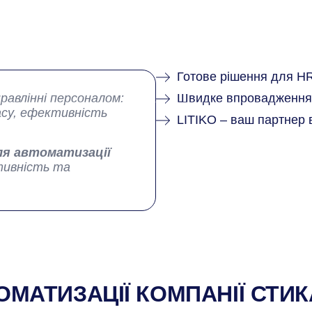
Продукти
Послуги
Кейси
Інфо-Центр
Компанія
Контакти
Готове рішення для HR
равлінні персоналом:
Швидке впровадження 
асу, ефективність
LITIKO – ваш партнер 
riptum.DMS
ля автоматизації
тивність та
ТОМАТИЗАЦІЇ КОМПАНІЇ СТ