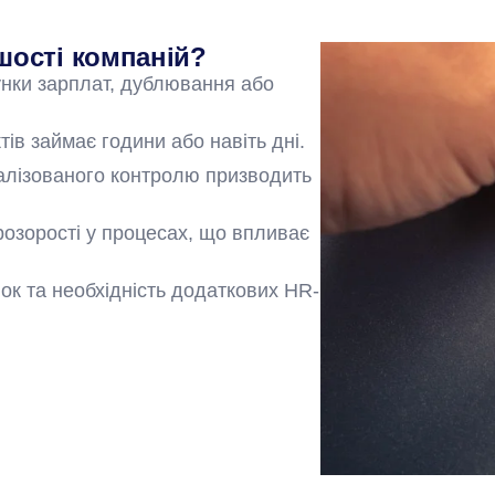
шості компаній?
унки зарплат, дублювання або
ктів займає години або навіть дні.
ралізованого контролю призводить
прозорості у процесах, що впливає
ок та необхідність додаткових HR-