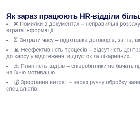
Як зараз працюють HR-відділи біль
❌ Помилки в документах – неправильні розрах
втрата інформації.
⏳ Витрати часу – підготовка договорів, звітів, а
📊 Неефективність процесів – відсутність цент
до хаосу у відстеженні відпусток та лікарняних.
⚠️ Плинність кадрів – співробітники не бачать 
на їхню мотивацію.
💰 Зростання витрат – через ручну обробку заяв
спеціалістів.