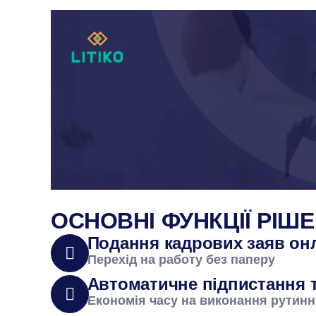
ОСНОВНІ ФУНКЦІЇ РІШ
Подання кадрових заяв он
Перехід на работу без паперу
Автоматичне підпистання 
Економія часу на виконання рутин