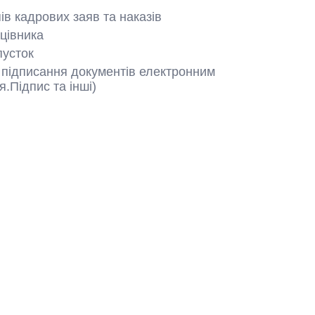
ів кадрових заяв та наказів
цівника
пусток
и підписання документів електронним
.Підпис та інші)