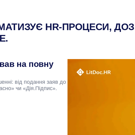
ТОМАТИЗУЄ HR-ПРОЦЕСИ, Д
Е.
вав на повну
шенні: від подання заяв до
асно» чи «Дія.Підпис».