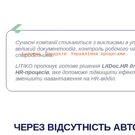
sales@litiko.com
Рішення
Сучасні компанії стикаються з викликами в уп
великий документообіг, контроль робочого ч
Головна
»
Продукти
»
Управління процесами
»
Sc
співробітників.
LITIKO пропонує готове рішення
LitDoc.HR
д
HR-процесів
, яке допоможе підвищити ефек
зменшити навантаження на HR-відділ.
ЧЕРЕЗ ВІДСУТНІСТЬ АВ