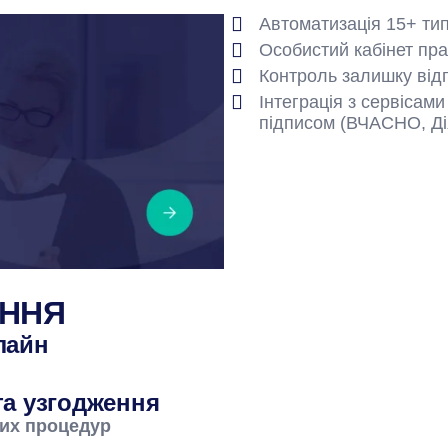
Автоматизація 15+ тип
Особистий кабінет пра
Контроль залишку від
Інтеграція з сервісам
підписом (ВЧАСНО, Дія
ЕННЯ
лайн
та узгодження
них процедур