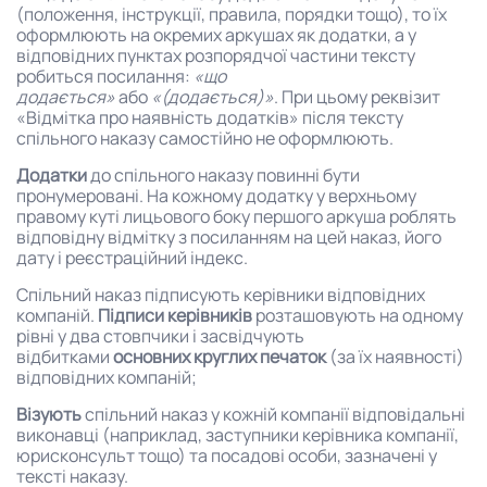
(положення, інструкції, правила, порядки тощо), то їх
оформлюють на окремих аркушах як додатки, а у
відповідних пунктах розпорядчої частини тексту
робиться посилання:
«що
додається»
або
«(додається)»
. При цьому реквізит
«Відмітка про наявність додатків» після тексту
спільного наказу самостійно не оформлюють.
Додатки
до спільного наказу повинні бути
пронумеровані. На кожному додатку у верхньому
правому куті лицьового боку першого аркуша роблять
відповідну відмітку з посиланням на цей наказ, його
дату і реєстраційний індекс.
Спільний наказ підписують керівники відповідних
компаній.
Підписи керівників
розташовують на одному
рівні у два стовпчики і засвідчують
відбитками
основних круглих печаток
(за їх наявності)
відповідних компаній;
Візують
спільний наказ у кожній компанії відповідальні
виконавці (наприклад, заступники керівника компанії,
юрисконсульт тощо) та посадові особи, зазначені у
тексті наказу.