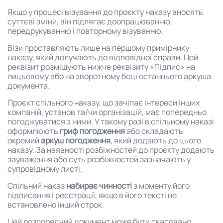
Якщо у процесі візування до проєкту наказу вносять
суттєві зміни, він підлягає доопрацюванню,
передрукуванню і повторному візуванню.
Візи проставляють лише на першому примірнику
наказу, який долучають до відповідної справи. Цей
реквізит розміщують нижче реквізиту «Підпис» на
лицьовому або на зворотному боці останнього аркуша
документа.
Проєкт спільного наказу, що зачіпає інтереси інших
компаній, установ та/чи організацій, має попередньо
погоджуватися з ними. У такому разі в спільному наказі
оформлюють
гриф погодження
або складають
окремий
аркуш погодження
, який додають до цього
наказу. За наявності розбіжностей до проєкту додають
зауваження або суть розбіжностей зазначають у
супровідному листі.
Спільний наказ
набирає чинності
з моменту його
підписання і реєстрації, якщо в його тексті не
встановлено інший строк.
Цей розпорядчий документ може бути скасовано,