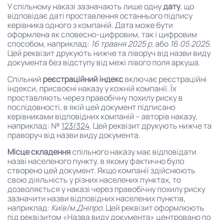
У спільному наказі зазначають лише одну
дату
, що
відповідає даті проставлення останнього підпису
керівника одного з компаній. Дата може бути
оформлена як словесно-цифровим, так і цифровим
способом, наприклад:
16 травня 2025 р.
або
16.05.2025
.
Цей реквізит друкують нижче та ліворуч від назви виду
документа без відступу від межі лівого поля аркуша.
Спільний
реєстраційний індекс
включає реєстраційні
індекси, присвоєні наказу у кожній компанії. Їх
проставляють через правобічну похилу риску в
послідовності, в якій цей документ підписано
керівниками відповідних компаній – авторів наказу,
наприклад: №
123/324
. Цей реквізит друкують нижче та
праворуч від назви виду документа.
Місце складення
спільного наказу має відповідати
назві населеного пункту, в якому фактично було
створено цей документ. Якщо компанії здійснюють
свою діяльність у різних населених пунктах, то
дозволяється у наказі через правобічну похилу риску
зазначити назви відповідних населених пунктів,
наприклад:
Київ/м.Дніпро
. Цей реквізит оформлюють
під реквізитом «Назва виду документа» центровано по