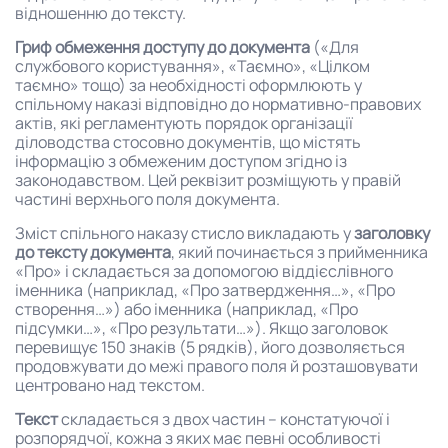
відношенню до тексту.
Гриф обмеження доступу до документа
(«Для
службового користування», «Таємно», «Цілком
таємно» тощо) за необхідності оформлюють у
спільному наказі відповідно до нормативно-правових
актів, які регламентують порядок організації
діловодства стосовно документів, що містять
інформацію з обмеженим доступом згідно із
законодавством. Цей реквізит розміщують у правій
частині верхнього поля документа.
Зміст спільного наказу стисло викладають у
заголовку
до тексту документа
, який починається з прийменника
«Про» і складається за допомогою віддієслівного
іменника (наприклад, «Про затвердження…», «Про
створення…») або іменника (наприклад, «Про
підсумки…», «Про результати…»). Якщо заголовок
перевищує 150 знаків (5 рядків), його дозволяється
продовжувати до межі правого поля й розташовувати
центровано над текстом.
Текст
складається з двох частин – констатуючої і
розпорядчої, кожна з яких має певні особливості