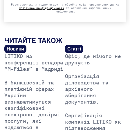
empty.
Реєструючись, я надаю згоду на обробку моїх персональних даних
Політикою конфіденційності
та отримання інформаційних
повідомлень.
ЧИТАЙТЕ ТАКОЖ
Новини
Статті
LITIKO на
Офіс, де нічого не
конференції вендора
друкують
“M-Files” в Мадриді
Організація
В банківській та
діловодства та
платіжній сферах
архівного
України
зберігання
визнаватимуться
документів.
кваліфіковані
електронні довірчі
Сертифікація
послуги, які
компанії LITIKO як
надаються в
підтвердження