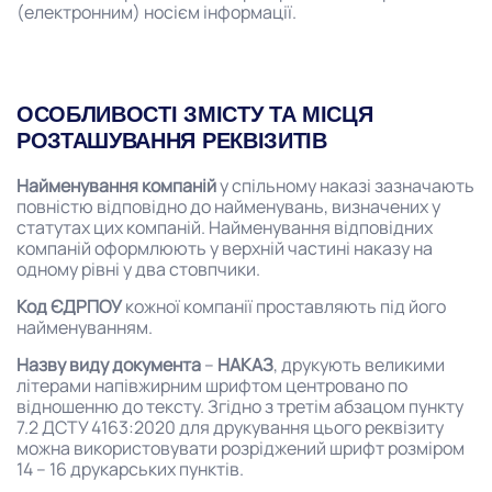
(електронним) носієм інформації.
ОСОБЛИВОСТІ ЗМІСТУ ТА МІСЦЯ
РОЗТАШУВАННЯ РЕКВІЗИТІВ
Найменування компаній
у спільному наказі зазначають
повністю відповідно до найменувань, визначених у
статутах цих компаній. Найменування відповідних
компаній оформлюють у верхній частині наказу на
одному рівні у два стовпчики.
Код ЄДРПОУ
кожної компанії проставляють під його
найменуванням.
Назву виду документа
–
НАКАЗ
, друкують великими
літерами напівжирним шрифтом центровано по
відношенню до тексту. Згідно з третім абзацом пункту
7.2 ДСТУ 4163:2020 для друкування цього реквізиту
можна використовувати розріджений шрифт розміром
14 – 16 друкарських пунктів.