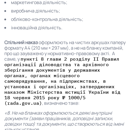
маркетингова діяльність;
виробнича діяльність;
обліково-контрольна діяльність;
інноваційна діяльність.
Спільний наказ
оформлюють на чистих аркушах паперу
формату А4 (210 мм × 297 мм), а не на бланку компаній,
про що зауважено у нормативно-правовому акті. А
саме, у
пункті 8 глави 2 розділу ІІ Правил
організації діловодства та архівного
зберігання документів у державних
органах, органах місцевого
самоврядування, на підприємствах, в
установах і організаціях, затверджених
наказом Міністерства юстиції України від
18 червня 2015 року № 1000/5
, визначено таке:
(rada.gov.ua)
«8. Не на бланках оформлюються деякі внутрішні
документи (заяви працівників, доповідні записки,
довідки тощо) та документи, що створюються від імені
кількох установ.