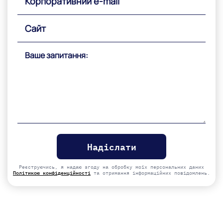
Please
leave
this
field
empty.
Реєструючись, я надаю згоду на обробку моїх персональних даних
Політикою конфіденційності
та отримання інформаційних повідомлень.