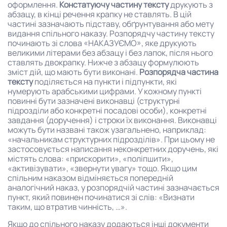
оформлення.
Констатуючу частину тексту
друкують з
абзацу, в кінці речення крапку не ставлять. В цій
частині зазначають підставу, обґрунтування або мету
видання спільного наказу. Розпорядчу частину тексту
починають зі слова «НАКАЗУЄМО», яке друкують
великими літерами без абзацу і без лапок, після нього
ставлять двокрапку. Нижче з абзацу формулюють
зміст дій, що мають бути виконані.
Розпорядча частина
тексту
поділяється на пункти і підпункти, які
нумерують арабськими цифрами. У кожному пункті
повинні бути зазначені виконавці (структурні
підрозділи або конкретні посадові особи), конкретні
завдання (доручення) і строки їх виконання. Виконавці
можуть бути названі також узагальнено, наприклад:
«начальникам структурних підрозділів». При цьому не
застосовується написання неконкретних доручень, які
містять слова: «прискорити», «поліпшити»,
«активізувати», «звернути увагу» тощо. Якщо цим
спільним наказом відміняється попередній
аналогічний наказ, у розпорядчій частині зазначається
пункт, який повинен починатися зі слів: «Визнати
таким, що втратив чинність, …».
Якщо до спільного наказу додаються інші документи