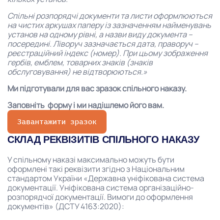
Спільні розпорядчі документи та листи оформлюються
на чистих аркушах паперу із зазначенням найменувань
установ на одному рівні, а назви виду документа –
посередині. Ліворуч зазначається дата, праворуч –
реєстраційний індекс (номер). При цьому зображення
гербів, емблем, товарних знаків (знаків
обслуговування) не відтворюються.»
Ми підготували для вас зразок спільного наказу.
Заповніть форму і ми надішлемо його вам.
Завантажити зразок
СКЛАД РЕКВІЗИТІВ СПІЛЬНОГО НАКАЗУ
У спільному наказі максимально можуть бути
оформлені такі реквізити згідно з Національним
стандартом України «Державна уніфікована система
документації. Уніфікована система організаційно-
розпорядчої документації. Вимоги до оформлення
документів» (ДСТУ 4163:2020):