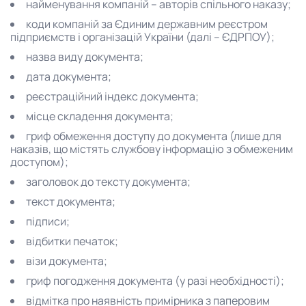
найменування компаній – авторів спільного наказу;
коди компаній за Єдиним державним реєстром
підприємств і організацій України (далі – ЄДРПОУ);
назва виду документа;
дата документа;
реєстраційний індекс документа;
місце складення документа;
гриф обмеження доступу до документа (лише для
наказів, що містять службову інформацію з обмеженим
доступом);
заголовок до тексту документа;
текст документа;
підписи;
відбитки печаток;
візи документа;
гриф погодження документа (у разі необхідності);
відмітка про наявність примірника з паперовим