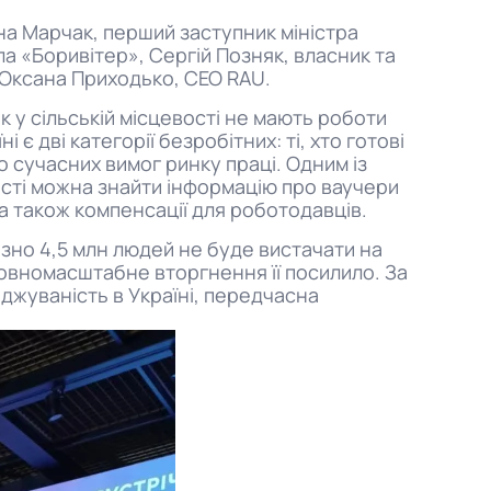
ина Марчак, перший заступник міністра
а «Боривітер», Сергій Позняк, власник та
р Оксана Приходько, СЕО RAU.
к у сільській місцевості не мають роботи
є дві категорії безробітних: ті, хто готові
о сучасних вимог ринку праці. Одним із
ості можна знайти інформацію про ваучери
 а також компенсації для роботодавців.
зно 4,5 млн людей не буде вистачати на
 повномасштабне вторгнення її посилило. За
оджуваність в Україні, передчасна