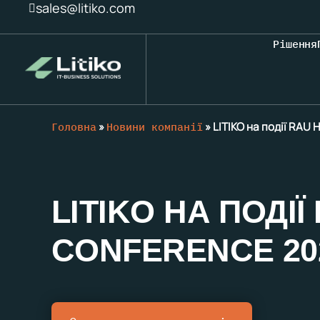
sales@litiko.com
Рішення
Головна
»
Новини компанії
»
LITIKO на події RAU
LITIKO НА ПОДІЇ
CONFERENCE 20