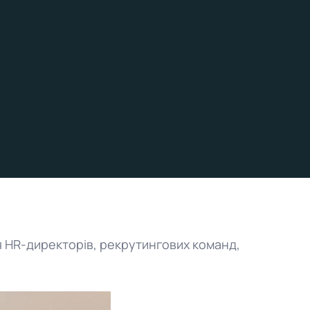
я HR-директорів, рекрутингових команд,
.