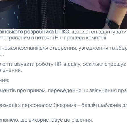
раїнського розробника LITIKO
, що здатен адаптувати
нтегрованим в поточні HR-процеси компанії
аїнської компанії для створення, узгодження та зб
т.
 оптимізувати роботу HR-відділу, оскільки спрощує
ільнення.
ння:
ентів про прийом, переведення чи звільнення пра
ємодії з персоналом (зокрема – безліч шаблонів дл
панією, що використовує це рішення.