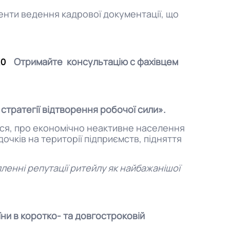
енти ведення кадрової документації, що
Отримайте консультацію с фахівцем
IKO
 стратегії відтворення робочої сили».
лася, про економічно неактивне населення
очків на території підприємств, підняття
пленні репутації ритейлу як найбажанішої
їни в коротко- та довгостроковій