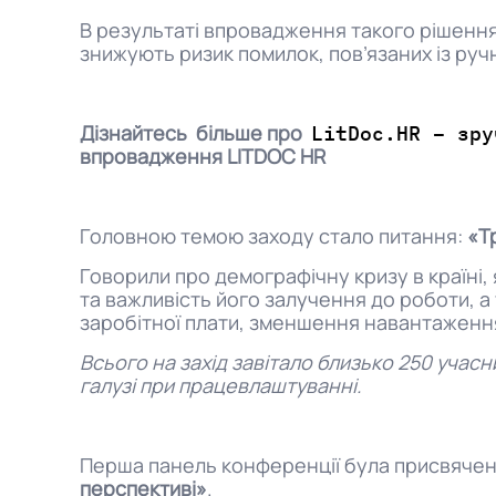
В результаті впровадження такого рішення
знижують ризик помилок, пов’язаних із ру
Дізнайтесь більше про
LitDoc.HR – зр
впровадження LITDOC HR
Головною темою заходу стало питання:
«Т
Говорили про демографічну кризу в країні,
та важливість його залучення до роботи, а
заробітної плати, зменшення навантаження 
Всього на захід завітало близько 250 учасн
галузі при працевлаштуванні.
Перша панель конференції була присвячен
перспективі»
.