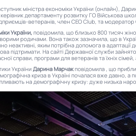
заступник міністра економіки України (онлайн), Дар
, керівник департаменту розвитку ГО Військова школ
 підприємців-ветеранів, член CEO Club, та модерато
іки України,
повідомила, що близько 800 тисяч жіно
орими родичами. Вона також зазначила, що в Україні 
но неактивні, яким потрібна допомога в адаптації д
това підтримати. На сайті Державної служби зайнят
ної справи, програми для ветеранів та їхніх сімей,
тики України
Дарина Марчак
повідомила , що прибли
емографічна криза в Україні почалася вже давно, а
і впливають на демографічну кризу: дуже низька нар