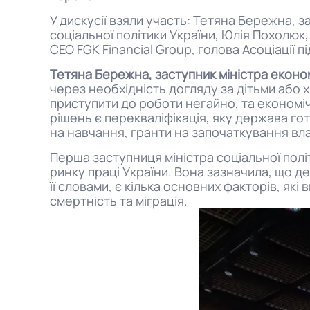
У дискусії взяли участь: Тетяна Бережна, 
соціальної політики України, Юлія Похолюк
CEO FGK Financial Group, голова Асоціації
Тетяна Бережна, заступник міністра економ
через необхідність догляду за дітьми або хв
приступити до роботи негайно, та економіч
рішень є перекваліфікація, яку держава го
на навчання, гранти на започаткування влас
Перша заступниця міністра соціальної полі
ринку праці України. Вона зазначила, що д
її словами, є кілька основних факторів, як
смертність та міграція.