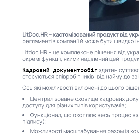
LitDoc.HR – кастомізований продукт від ук
регламентів компанії й може бути швидко і
Litdoc.HR – це комплексне рішення від укр
окремі функції, якими наділений цей продук
здатен суттєво
Кадровий документообіг
стосуються співробітників: від найму до зв
Ось які можливості включені до цього ріше
Централізоване сховище кадрових докум
доступу для різних типів користувачів;
Функціонал, що охоплює весь процес вза
підпису);
Можливості масштабування разом із ком