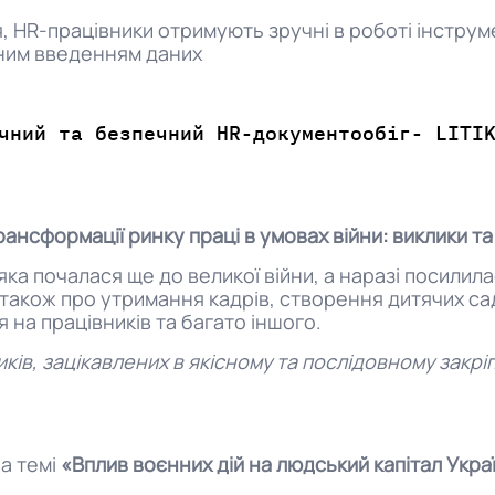
, HR-працівники отримують зручні в роботі інструм
чним введенням даних
учний та безпечний HR-документообіг- LIT
рансформації ринку праці в умовах війни: виклики та
 яка почалася ще до великої війни, а наразі посили
 також про утримання кадрів, створення дитячих сад
на працівників та багато іншого.
иків, зацікавлених в якісному та послідовному закрі
а темі
«Вплив воєнних дій на людський капітал Укра