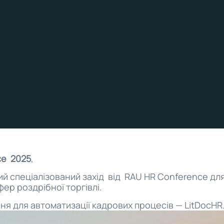
ce 2025
,
й спеціалізований захід від RAU HR Conference дл
ер роздрібної торгівлі.
я для автоматизації кадрових процесів — LitDocHR