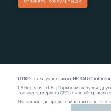
Отримати консультацію
LITIKO
стала участником
HR RAU Conferen
06 Березня в КВЦ Парковий відбувся други
топ-менеджерів та СЕО компаній з різних сф
Наша команда представила там нове рішенн