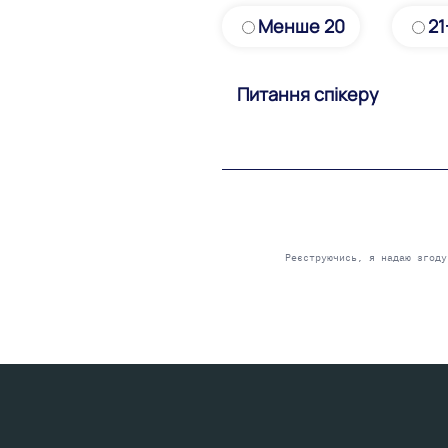
Менше 20
21
Please
leave
this
field
Реєструючись, я надаю згод
empty.