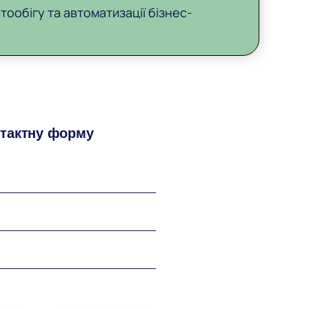
тообігу та автоматизації бізнес-
нтактну форму