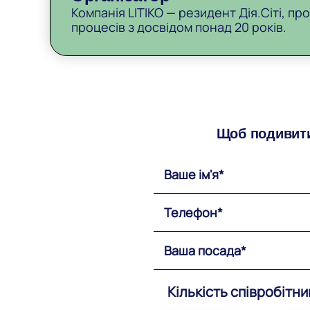
Компанія LITIKO — резидент Дія.Сіті, п
процесів з досвідом понад 20 років.
Щоб подивити
Кількість співробітни