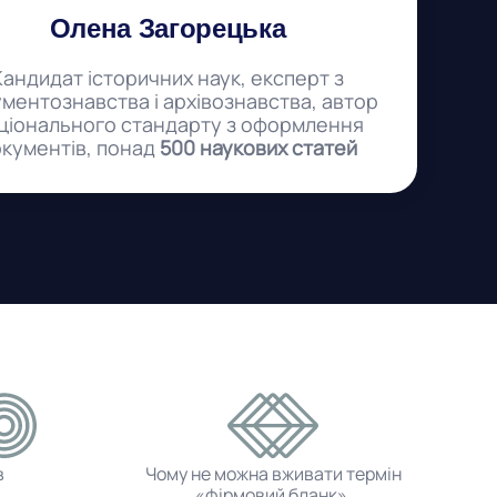
Олена Загорецька
Кандидат історичних наук, експерт з
ментознавства і архівознавства, автор
ціонального стандарту з оформлення
кументів, понад
500 наукових статей
в
Чому не можна вживати термін
«фірмовий бланк».