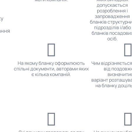
допускається
розроблення і
запровадження
ку
бланків структурн
підрозділів і/або
ання
бланків посадови
осіб.
На якому бланку оформлюють
Чим відрізняється
спільні документи, авторами яких
від поздовжн
є кілька компаній.
визначитис
варіант розташува
на бланку доціл