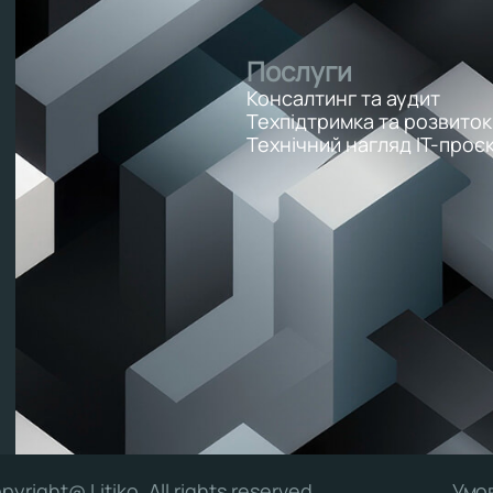
Послуги
Консалтинг та аудит
Техпідтримка та розвиток
Технічний нагляд ІТ-проєк
pyright@ Litiko. All rights reserved
Умо