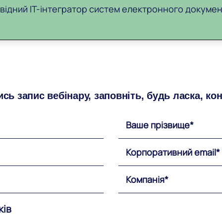
ровідний ІТ-інтегратор систем електронного докумен
сь запис вебінару, заповніть, будь ласка, ко
ків