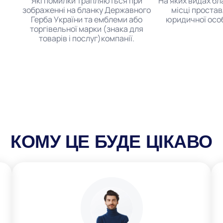
Які помилки трапляються при
На яких видах бла
зображенні на бланку Державного
місці проста
Герба України та емблеми або
юридичної осо
торгівельної марки (знака для
товарів і послуг)компанії.
КОМУ ЦЕ БУДЕ ЦІКАВО