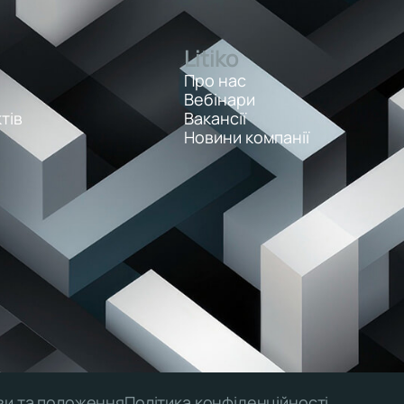
Litiko
Про нас
Вебінари
тів
Вакансії
Новини компанії
ви та положення
Політика конфіденційності