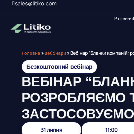
sales@litiko.com
Рішення
Головна
»
Вебінари
»
Вебінар “Бланки компаній: 
Безкоштовний вебінар
ВЕБІНАР “БЛАН
РОЗРОБЛЯЄМО 
ЗАСТОСОВУЄМО
31 липня
11:00