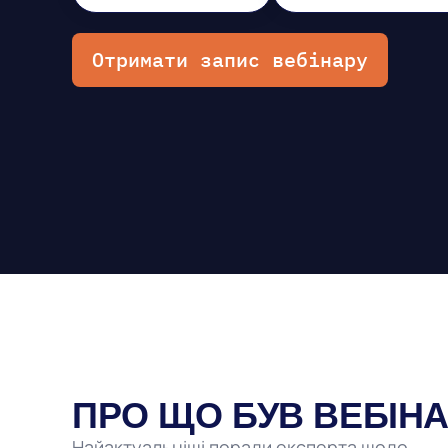
Отримати запис вебінару
ПРО ЩО БУВ ВЕБІН
Найактуальніші поради експерта щодо