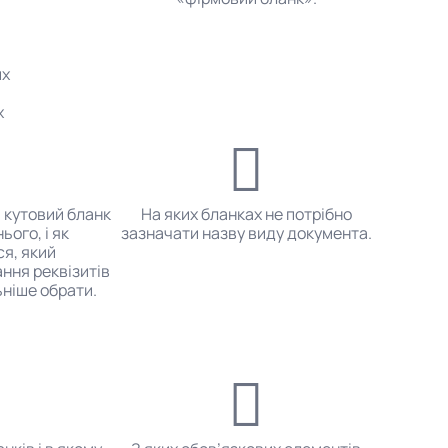
их
х
 кутовий бланк
На яких бланках не потрібно
ього, і як
зазначати назву виду документа.
я, який
ння реквізитів
ьніше обрати.