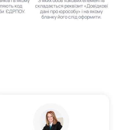
нків і в якому
З яких обов’язкових елементів
вляють код
складається реквізит «Довідкові
би ЄДРПОУ.
дані про юрособу» і на якому
бланку його слід оформити.