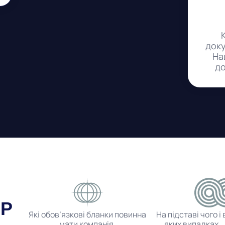
доку
На
до
АР
Які обов’язкові бланки повинна
На підставі чого і 
мати компанія.
яких випадках