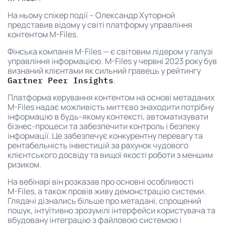
На ньому спікер події – Олександр Хуторной
представив відому у світі платформу управління
контентом M-Files.
Фінська компанія M-Files — є світовим лідером у галузі
управління інформацією. M-Files у червні 2023 року був
визнаний клієнтами як сильний гравець у рейтингу
.
Gartner Peer Insights
Платформа керування контентом на основі метаданих
M-⁠Files надає можливість миттєво знаходити потрібну
інформацію в будь-якому контексті, автоматизувати
бізнес-процеси та забезпечити контроль і безпеку
інформації. Це забезпечує конкурентну перевагу та
рентабельність інвестицій за рахунок чудового
клієнтського досвіду та вищої якості роботи з меншим
ризиком.
На вебінарі він розказав про основні особливості
M-⁠Files, а також провів живу демонстрацію системи.
Глядачі дізнались більше про метадані, спрощений
пошук, інтуїтивно зрозумілі інтерфейси користувача та
вбудовану інтеграцію з файловою системою і