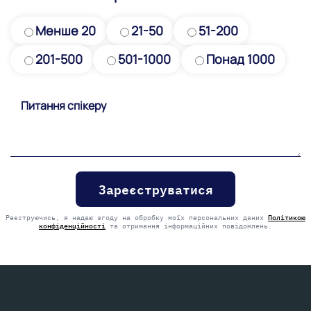
Менше 20
21-50
51-200
201-500
501-1000
Понад 1000
Please
leave
this
field
empty.
Реєструючись, я надаю згоду на обробку моїх персональних даних
Політикою
конфіденційності
та отримання інформаційних повідомлень.