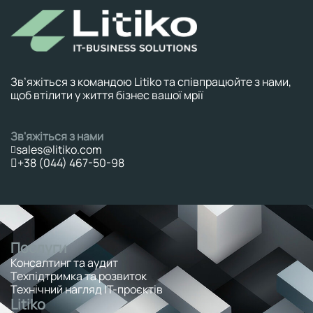
Зв’яжіться з командою Litiko та співпрацюйте з нами,
щоб втілити у життя бізнес вашої мрії
Зв'яжіться з нами
sales@litiko.com
+38 (044) 467-50-98
Послуги
Консалтинг та аудит
Техпідтримка та розвиток
Технічний нагляд ІТ-проєктів
Litiko