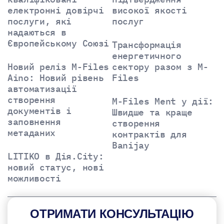
електронні довірчі
високої якості
послуги, які
послуг
надаються в
Європейському Союзі
Трансформація
енергетичного
Новий реліз M-Files
сектору разом з M-
Aino: Новий рівень
Files
автоматизації
створення
M-Files Ment у дії:
документів і
Швидше та краще
заповнення
створення
метаданих
контрактів для
Banijay
LITIKO в Дія.City:
новий статус, нові
можливості
ОТРИМАТИ КОНСУЛЬТАЦІЮ