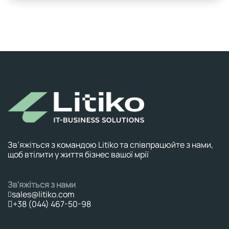
Зв’яжіться з командою Litiko та співпрацюйте з нами,
щоб втілити у життя бізнес вашої мрії
Зв'яжіться з нами
sales@litiko.com
+38 (044) 467-50-98