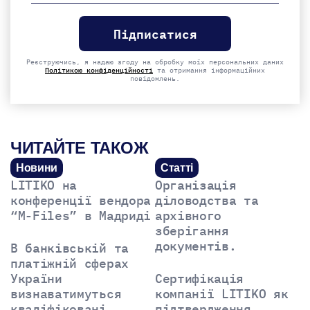
Please
leave
this
field
empty.
Реєструючись, я надаю згоду на обробку моїх персональних даних
Політикою конфіденційності
та отримання інформаційних
повідомлень.
ЧИТАЙТЕ ТАКОЖ
Новини
Статті
LITIKO на
Організація
конференції вендора
діловодства та
“M-Files” в Мадриді
архівного
зберігання
документів.
В банківській та
платіжній сферах
України
Сертифікація
визнаватимуться
компанії LITIKO як
кваліфіковані
підтвердження