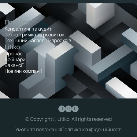
Послуги
Консалтинг та аудит
Техпідтримка та розвиток
Технічний нагляд ІТ-проєктів
Litiko
Про нас
Вебінари
Вакансії
Новини компанії
© Copyright@ Litiko. All rights reserved
Умови та положення
Політика конфіденційності