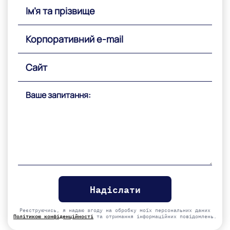
Please
leave
this
field
empty.
Реєструючись, я надаю згоду на обробку моїх персональних даних
Політикою конфіденційності
та отримання інформаційних повідомлень.