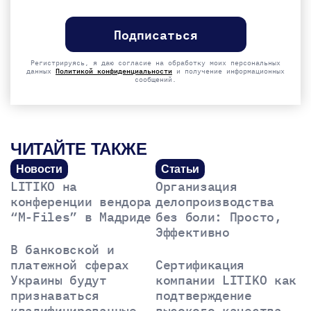
Please
leave
this
field
empty.
Регистрируясь, я даю согласие на обработку моих персональных
данных
Политикой конфиденциальности
и получение информационных
сообщений.
ЧИТАЙТЕ ТАКЖЕ
Новости
Статьи
LITIKO на
Организация
конференции вендора
делопроизводства
“M-Files” в Мадриде
без боли: Просто,
Эффективно
В банковской и
платежной сферах
Сертификация
Украины будут
компании LITIKO как
признаваться
подтверждение
квалифицированные
высокого качества