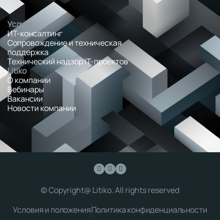
Услуги
ИТ-консалтинг
Сопровождение и техническая
поддержка
Технический надзор IT-проектов
Litiko
О компании
Вебинары
Вакансии
Новости компании
© Copyright@ Litiko. All rights reserved
Условия и положения
Политика конфиденциальности