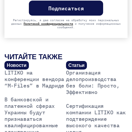
leave
this
field
empty.
Регистрируясь, я даю согласие на обработку моих персональных
данных
Политикой конфиденциальности
и получение информационных
сообщений.
ЧИТАЙТЕ ТАКЖЕ
Новости
Статьи
LITIKO на
Организация
конференции вендора
делопроизводства
“M-Files” в Мадриде
без боли: Просто,
Эффективно
В банковской и
платежной сферах
Сертификация
Украины будут
компании LITIKO как
признаваться
подтверждение
квалифицированные
высокого качества
электронные
услуг