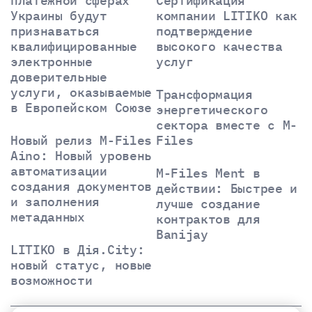
платежной сферах
Сертификация
Украины будут
компании LITIKO как
признаваться
подтверждение
квалифицированные
высокого качества
электронные
услуг
доверительные
услуги, оказываемые
Трансформация
в Европейском Союзе
энергетического
сектора вместе с M-
Новый релиз M-Files
Files
Aino: Новый уровень
автоматизации
M-Files Ment в
создания документов
действии: Быстрее и
и заполнения
лучше создание
метаданных
контрактов для
Banijay
LITIKO в Дія.City:
новый статус, новые
возможности