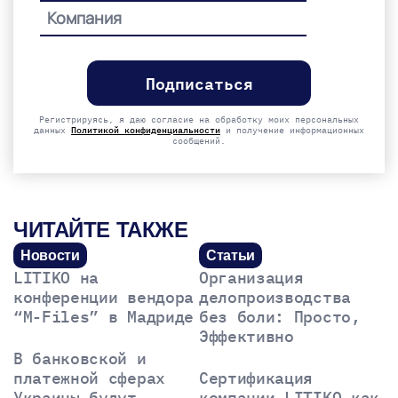
Please
leave
this
field
empty.
Регистрируясь, я даю согласие на обработку моих персональных
данных
Политикой конфиденциальности
и получение информационных
сообщений.
ЧИТАЙТЕ ТАКЖЕ
Новости
Статьи
LITIKO на
Организация
конференции вендора
делопроизводства
“M-Files” в Мадриде
без боли: Просто,
Эффективно
В банковской и
платежной сферах
Сертификация
Украины будут
компании LITIKO как